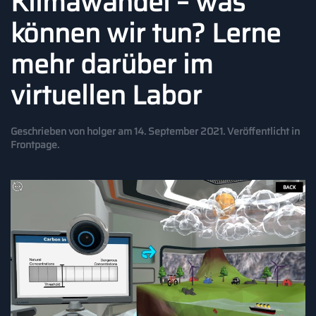
Klimawandel – was
können wir tun? Lerne
mehr darüber im
virtuellen Labor
Geschrieben von
holger
am
14. September 2021
. Veröffentlicht in
Frontpage
.