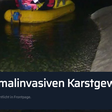
malinvasiven Karstge
ntlicht in
Frontpage
.