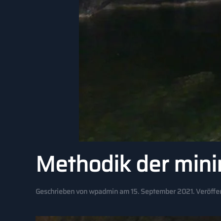
Methodik der mini
Geschrieben von
wpadmin
am
15. September 2021
. Veröffe