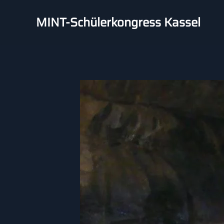
MINT-Schülerkongress Kassel
Skip to main content