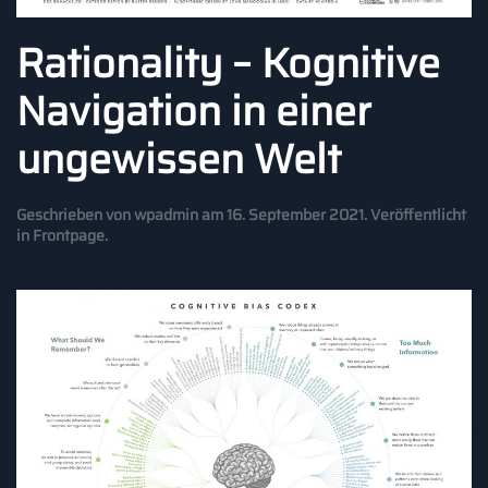
Rationality – Kognitive
Navigation in einer
ungewissen Welt
Geschrieben von
wpadmin
am
16. September 2021
. Veröffentlicht
in
Frontpage
.