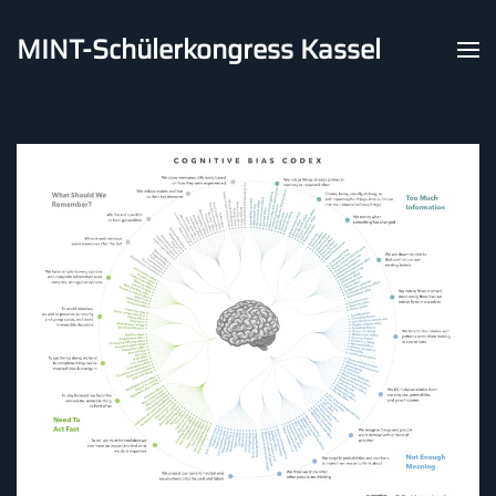
MINT-Schülerkongress Kassel
Skip to main content