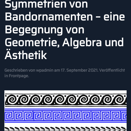
Symmetrien von
Bandornamenten – eine
Begegnung von
Geometrie, Algebra und
Ästhetik
Geschrieben von
wpadmin
am
17. September 2021
. Veröffentlicht
in
Frontpage
.