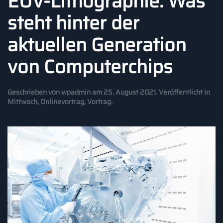
EUV-Lithographie: Was
steht hinter der
aktuellen Generation
von Computerchips
Geschrieben von
wpadmin
am
25. August 2021
. Veröffentlicht in
Mittwoch
,
Onlinevortrag
,
Vortrag
.