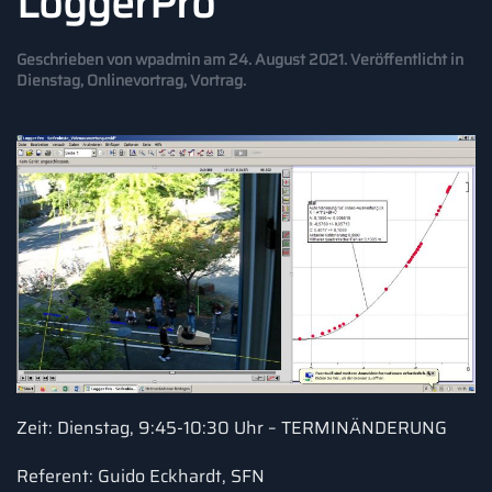
LoggerPro
Geschrieben von
wpadmin
am
24. August 2021
. Veröffentlicht in
Dienstag
,
Onlinevortrag
,
Vortrag
.
Zeit: Dienstag, 9:45-10:30 Uhr – TERMINÄNDERUNG
Referent: Guido Eckhardt, SFN