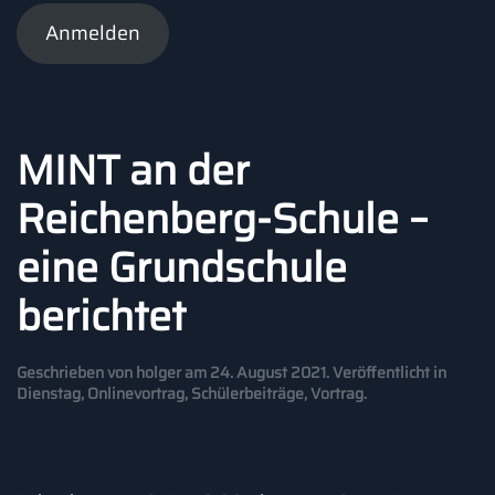
Anmelden
MINT an der
Reichenberg-Schule –
eine Grundschule
berichtet
Geschrieben von
holger
am
24. August 2021
. Veröffentlicht in
Dienstag
,
Onlinevortrag
,
Schülerbeiträge
,
Vortrag
.