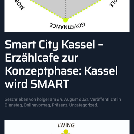
Smart City Kassel –
Erzählcafe zur
Konzeptphase: Kassel
wird SMART
Geschrieben von
holger
am
24. August 2021
. Veröffentlicht in
Dienstag
,
Onlinevortrag
,
Präsenz
,
Uncategorized
.