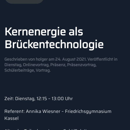
Kernenergie als
Brückentechnologie
Geschrieben von
holger
am
24. August 2021
. Veröffentlicht in
Dienstag
,
Onlinevortrag
,
Präsenz
,
Präsenzvortrag
,
Schülerbeiträge
,
Vortrag
.
Zeit: Dienstag, 12:15 – 13:00 Uhr
Referent: Annika Wiesner – Friedrichsgymnasium
Kassel