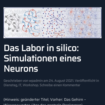
Das Labor in silico:
Simulationen eines
Neurons
Geschrieben von
wpadmin
am
24. August 2021
. Veröffentlicht in
Dienstag
,
IT
,
Workshop
.
Schreibe einen Kommentar
(Hinweis: geänderter Titel; Vorher: Das Gehirn –