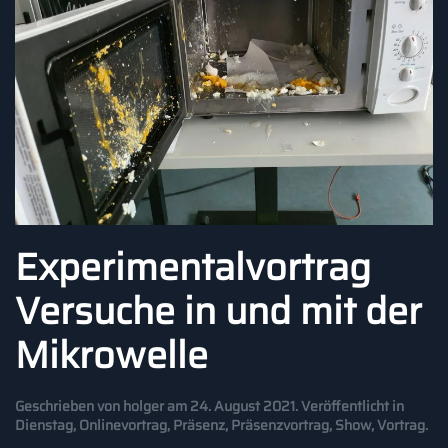
Experimentalvortrag
Versuche in und mit der
Mikrowelle
Geschrieben von
holger
am
24. August 2021
. Veröffentlicht in
Dienstag
,
Onlinevortrag
,
Präsenz
,
Präsenzvortrag
,
Show
,
Vortrag
.