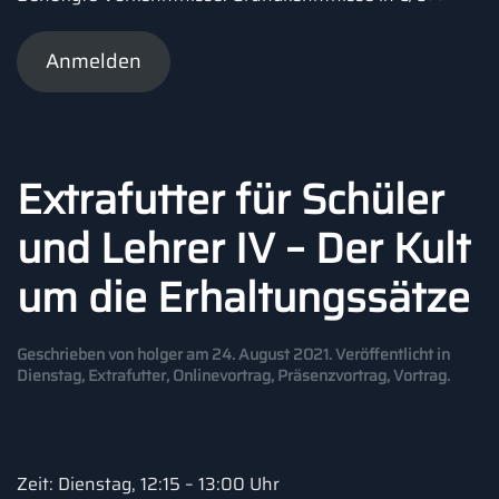
Anmelden
Extrafutter für Schüler
und Lehrer IV – Der Kult
um die Erhaltungssätze
Geschrieben von
holger
am
24. August 2021
. Veröffentlicht in
Dienstag
,
Extrafutter
,
Onlinevortrag
,
Präsenzvortrag
,
Vortrag
.
Zeit: Dienstag, 12:15 – 13:00 Uhr