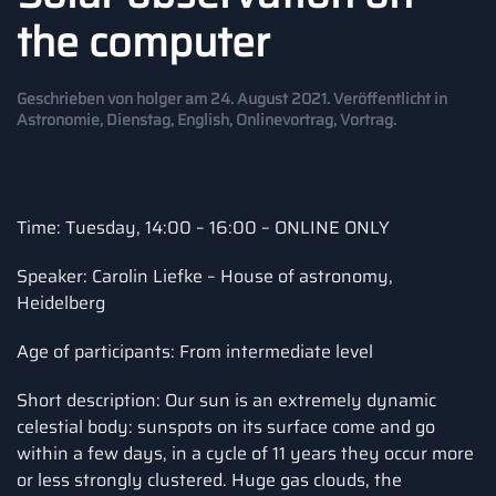
the computer
Geschrieben von
holger
am
24. August 2021
. Veröffentlicht in
Astronomie
,
Dienstag
,
English
,
Onlinevortrag
,
Vortrag
.
Time: Tuesday, 14:00 – 16:00 – ONLINE ONLY
Speaker: Carolin Liefke – House of astronomy,
Heidelberg
Age of participants: From intermediate level
Short description: Our sun is an extremely dynamic
celestial body: sunspots on its surface come and go
within a few days, in a cycle of 11 years they occur more
or less strongly clustered. Huge gas clouds, the