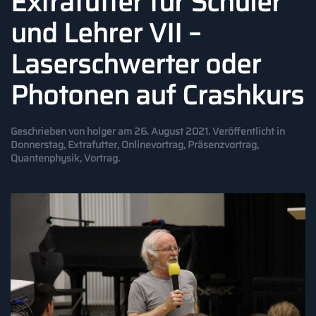
Extrafutter für Schüler
und Lehrer VII –
Laserschwerter oder
Photonen auf Crashkurs
Geschrieben von
holger
am
26. August 2021
. Veröffentlicht in
Donnerstag
,
Extrafutter
,
Onlinevortrag
,
Präsenzvortrag
,
Quantenphysik
,
Vortrag
.