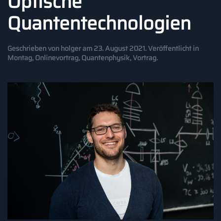
Optische
Quantentechnologien
Geschrieben von
holger
am
23. August 2021
. Veröffentlicht in
Montag
,
Onlinevortrag
,
Quantenphysik
,
Vortrag
.