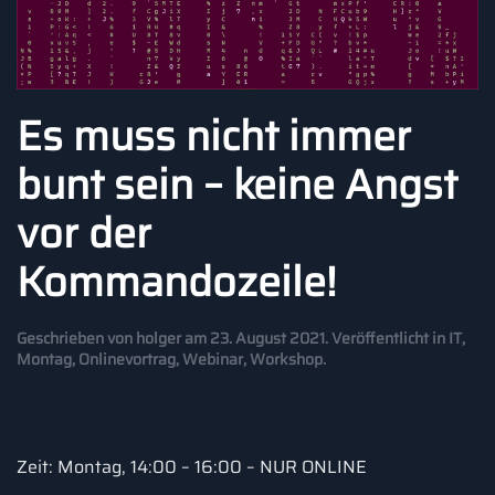
Es muss nicht immer
bunt sein – keine Angst
vor der
Kommandozeile!
Geschrieben von
holger
am
23. August 2021
. Veröffentlicht in
IT
,
Montag
,
Onlinevortrag
,
Webinar
,
Workshop
.
Zeit: Montag, 14:00 – 16:00 – NUR ONLINE