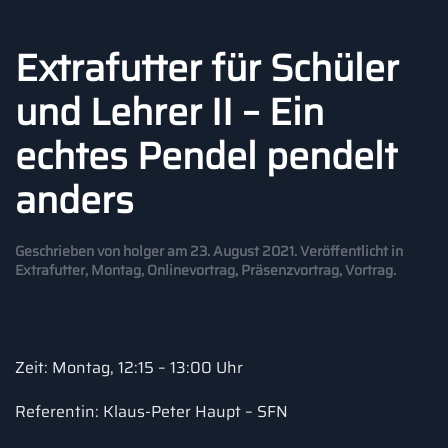
Extrafutter für Schüler
und Lehrer II – Ein
echtes Pendel pendelt
anders
Geschrieben von
holger
am
23. August 2021
. Veröffentlicht in
Extrafutter
,
Montag
,
Onlinevortrag
,
Präsenzvortrag
,
Vortrag
.
Zeit: Montag, 12:15 – 13:00 Uhr
Referentin: Klaus-Peter Haupt – SFN