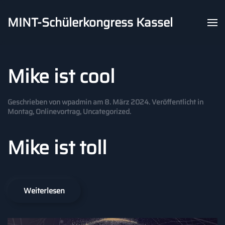
MINT-Schülerkongress Kassel
Skip to main content
Mike ist cool
Geschrieben von
wpadmin
am
8. März 2024
. Veröffentlicht in
Montag
,
Onlinevortrag
,
Uncategorized
.
Mike ist toll
Weiterlesen