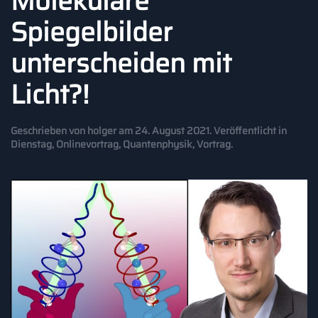
Molekulare
Spiegelbilder
unterscheiden mit
Licht?!
Geschrieben von
holger
am
24. August 2021
. Veröffentlicht in
Dienstag
,
Onlinevortrag
,
Quantenphysik
,
Vortrag
.